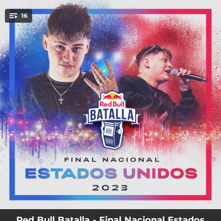
.
16
You're all set!
05:15
Cuban Vs Reverse (Live)
07:54
White Caracas Vs Estany (Live)
05:16
Nico B Vs Verso Mc (Live)
05:37
Boss Vs Mc Betho (Live)
08:19
JD Vs Magimbri (Live)
05:08
Zazo Wan Vs Maluque (Live)
05:17
Micky Ricon Vs OG Frases (Live)
06:01
Freites Vs IFFRIT (Live)
05:19
White Caracas Vs Reverse - Cuartos (Live)
Red Bull Batalla - Final Nacional Estados