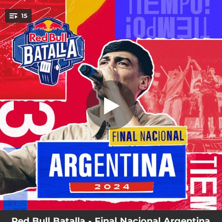
.
Jesse Pungaz Vs Luis Farias - Octavos
15
- Live
You're all set!
04:13
Jesse Pungaz Vs Luis Farias - Octavos - Live
07:19
Alkoy Vs Auge - Octavos - Live
04:30
Stuartinfk Vs Nasir Catriel - Octavos - Live
02:23
Alexmine Vs Larrix - Octavos - Live
04:17
Ctz Vs Exe - Octavos - Live
04:22
Cobe Clk Vs Kotal Bangaz - Octavos - Live
04:25
Jaff Vs Tom - Octavos - Live
04:31
Mono Strong Vs Mks - Octavos - Live
05:06
Luis Farias Vs Auge - Cuartos - Live
Red Bull Batalla - Final Nacional Argentina