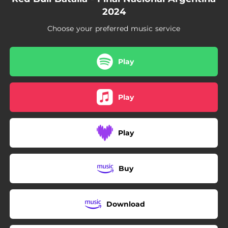
08:28
Stuartinfk Vs Larrix - Cuartos - Live
2024
04:53
Exe Vs Cobe Clk - Cuartos - Live
Choose your preferred music service
04:31
Jaff Vs Mono Strong - Cuartos - Live
Play
09:24
Auge Vs - Semifinal - Live
06:51
Exe Vs Mono Strong - Semifinal - Live
Play
09:44
Stuartinfk Vs Exe - Final - Live
Play
Buy
Download